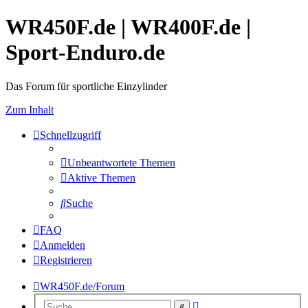
WR450F.de | WR400F.de |
Sport-Enduro.de
Das Forum für sportliche Einzylinder
Zum Inhalt
Schnellzugriff
Unbeantwortete Themen
Aktive Themen
Suche
FAQ
Anmelden
Registrieren
WR450F.de/Forum
Erweiterte
Suche