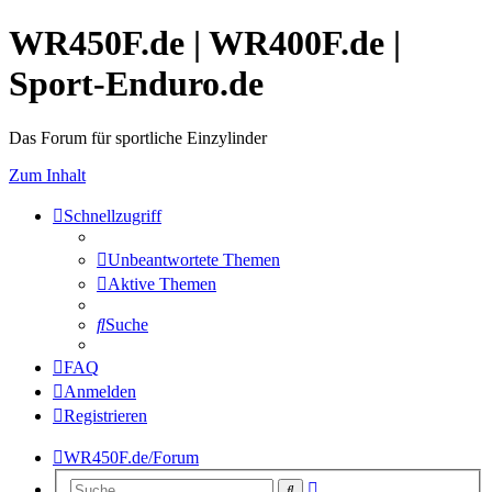
WR450F.de | WR400F.de |
Sport-Enduro.de
Das Forum für sportliche Einzylinder
Zum Inhalt
Schnellzugriff
Unbeantwortete Themen
Aktive Themen
Suche
FAQ
Anmelden
Registrieren
WR450F.de/Forum
Erweiterte
Suche