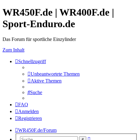
WR450F.de | WR400F.de |
Sport-Enduro.de
Das Forum für sportliche Einzylinder
Zum Inhalt
Schnellzugriff
Unbeantwortete Themen
Aktive Themen
Suche
FAQ
Anmelden
Registrieren
WR450F.de/Forum
Erweiterte
Suche