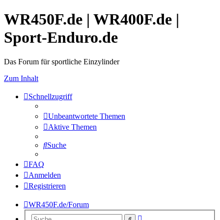
WR450F.de | WR400F.de |
Sport-Enduro.de
Das Forum für sportliche Einzylinder
Zum Inhalt
Schnellzugriff
Unbeantwortete Themen
Aktive Themen
Suche
FAQ
Anmelden
Registrieren
WR450F.de/Forum
Erweiterte
Suche