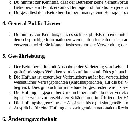
Du nimmst zur Kenntnis, dass der Betreiber keine Verantwortung 
Betreiber, dein Benutzerkonto, Beiträge und Funktionen jederze
Du gestattest dem Betreiber darüber hinaus, deine Beiträge abz
4. General Public License
Du nimmst zur Kenntnis, dass es sich bei phpBB um eine unter
deutschsprachige Informationen werden durch die deutschspr
verwendet wird. Sie können insbesondere die Verwendung der S
5. Gewährleistung
Der Betreiber haftet mit Ausnahme der Verletzung von Leben, Kö
grob fahrlässiges Verhalten zurückzuführen sind. Dies gilt au
Die Haftung ist gegenüber Verbrauchern außer bei vorsätzlich
wesentlicher Vertragspflichten (Kardinalpflichten) auf die be
begrenzt. Dies gilt auch für mittelbare Folgeschäden wie ins
Die Haftung ist gegenüber Unternehmern außer bei der Verletzu
typischerweise vorhersehbaren Schäden und im Übrigen der Höh
Die Haftungsbegrenzung der Absätze a bis c gilt sinngemäß auc
Ansprüche für eine Haftung aus zwingendem nationalem Recht 
6. Änderungsvorbehalt