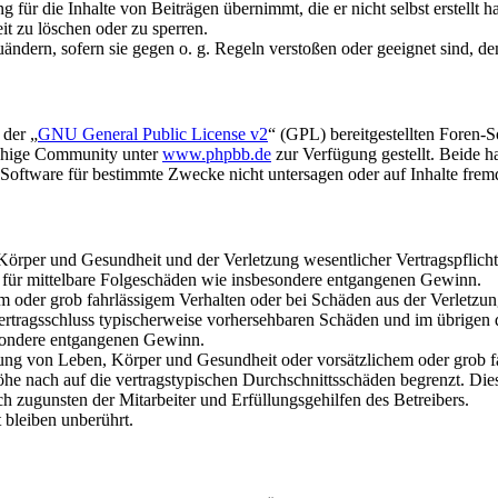
für die Inhalte von Beiträgen übernimmt, die er nicht selbst erstellt 
it zu löschen oder zu sperren.
uändern, sofern sie gegen o. g. Regeln verstoßen oder geeignet sind, 
 der „
GNU General Public License v2
“ (GPL) bereitgestellten Foren-
achige Community unter
www.phpbb.de
zur Verfügung gestellt. Beide h
oftware für bestimmte Zwecke nicht untersagen oder auf Inhalte frem
rper und Gesundheit und der Verletzung wesentlicher Vertragspflichten
ch für mittelbare Folgeschäden wie insbesondere entgangenen Gewinn.
em oder grob fahrlässigem Verhalten oder bei Schäden aus der Verletz
i Vertragsschluss typischerweise vorhersehbaren Schäden und im übrigen
besondere entgangenen Gewinn.
ng von Leben, Körper und Gesundheit oder vorsätzlichem oder grob fah
e nach auf die vertragstypischen Durchschnittsschäden begrenzt. Dies
h zugunsten der Mitarbeiter und Erfüllungsgehilfen des Betreibers.
bleiben unberührt.