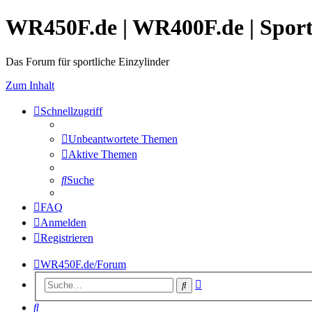
WR450F.de | WR400F.de | Spor
Das Forum für sportliche Einzylinder
Zum Inhalt
Schnellzugriff
Unbeantwortete Themen
Aktive Themen
Suche
FAQ
Anmelden
Registrieren
WR450F.de/Forum
Erweiterte
Suche
Suche
Suche