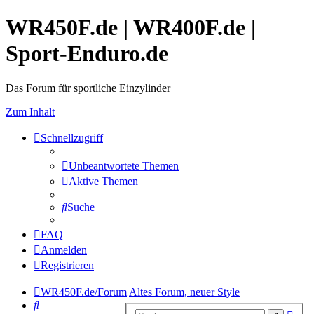
WR450F.de | WR400F.de |
Sport-Enduro.de
Das Forum für sportliche Einzylinder
Zum Inhalt
Schnellzugriff
Unbeantwortete Themen
Aktive Themen
Suche
FAQ
Anmelden
Registrieren
WR450F.de/Forum
Altes Forum, neuer Style
Suche
Erwe