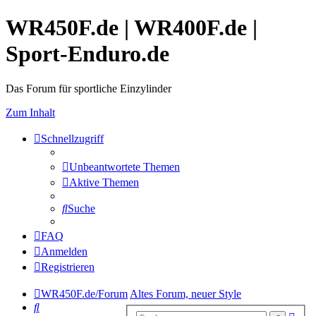
WR450F.de | WR400F.de |
Sport-Enduro.de
Das Forum für sportliche Einzylinder
Zum Inhalt
Schnellzugriff
Unbeantwortete Themen
Aktive Themen
Suche
FAQ
Anmelden
Registrieren
WR450F.de/Forum
Altes Forum, neuer Style
Suche
Erwe