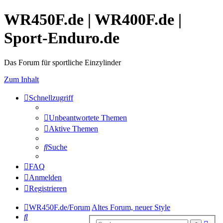
WR450F.de | WR400F.de |
Sport-Enduro.de
Das Forum für sportliche Einzylinder
Zum Inhalt
Schnellzugriff
Unbeantwortete Themen
Aktive Themen
Suche
FAQ
Anmelden
Registrieren
WR450F.de/Forum
Altes Forum, neuer Style
Suche
Erwe