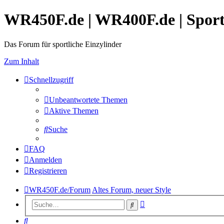
WR450F.de | WR400F.de | Spor
Das Forum für sportliche Einzylinder
Zum Inhalt
Schnellzugriff
Unbeantwortete Themen
Aktive Themen
Suche
FAQ
Anmelden
Registrieren
WR450F.de/Forum
Altes Forum, neuer Style
Erweiterte
Suche
Suche
Suche