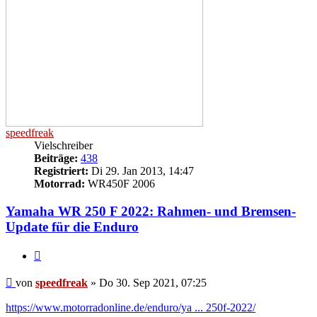
speedfreak
Vielschreiber
Beiträge:
438
Registriert:
Di 29. Jan 2013, 14:47
Motorrad:
WR450F 2006
Yamaha WR 250 F 2022: Rahmen- und Bremsen-
Update für die Enduro
Zitieren
Beitrag
von
speedfreak
»
Do 30. Sep 2021, 07:25
https://www.motorradonline.de/enduro/ya ... 250f-2022/